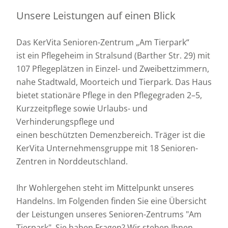
Unsere Leistungen auf einen Blick
Das KerVita
Senioren
-Zentrum „Am
Tierpark
“
ist
ein
Pflegeheim
in Stralsund (Barther Str. 29)
mit
107
Pflegeplätzen
in
Einzel
- und
Zweibettzimmern
,
nahe
Stadtwald
,
Moorteich
und
Tierpark
. Das Haus
bietet
stationäre
Pflege
in den
Pflegegraden
2–5,
Kurzzeitpflege
sowie
Urlaubs
- und
Verhinderungspflege
und
einen
beschützten
Demenzbereich
. Träger
ist
die
KerVita
Unternehmensgruppe
mit
18
Senioren-
Zentren
in
Norddeutschland
.
Ihr Wohlergehen steht im Mittelpunkt unseres
Handelns. Im Folgenden finden Sie eine Übersicht
der Leistungen unseres Senioren-Zentrums "Am
Tierpark". Sie haben Fragen? Wir stehen Ihnen