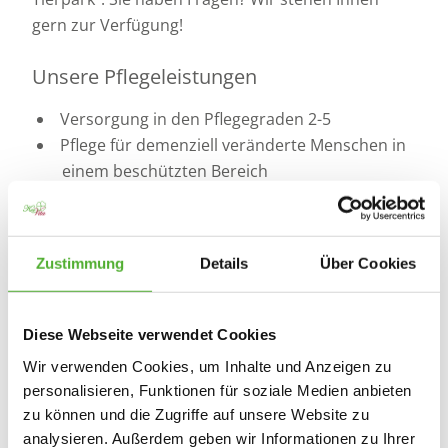
gern zur Verfügung!
Unsere Pflegeleistungen
Versorgung in den Pflegegraden 2-5
Pflege für demenziell veränderte Menschen in
einem beschützten Bereich
Urlaubs- und Verhinderungspflege
Kurzzeitpflege
Vermittlung von Physio- und Ergotherapie
Zustimmung
Details
Über Cookies
sowie Logopädie
Individuelle Therapieformen
Das Senioren-Zentrum der KerVita-Gruppe ist
Diese Webseite verwendet Cookies
anerkannter Vertragspartner der Kranken-
Wir verwenden Cookies, um Inhalte und Anzeigen zu
und Pflegekassen sowie der Sozialhilfeträger.
personalisieren, Funktionen für soziale Medien anbieten
zu können und die Zugriffe auf unsere Website zu
analysieren. Außerdem geben wir Informationen zu Ihrer
KerVita in Mecklenburg-Vorpommern:
Bergen