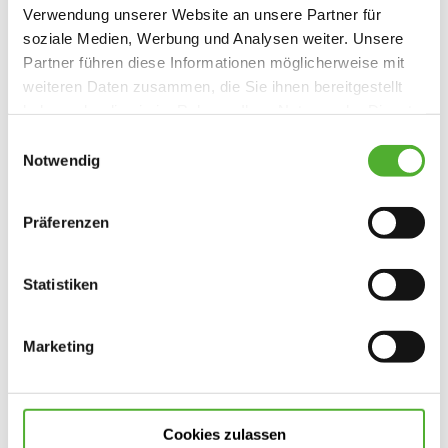
auf Rügen
und in
Greifswald
Verwendung unserer Website an unsere Partner für
soziale Medien, Werbung und Analysen weiter. Unsere
Partner führen diese Informationen möglicherweise mit
weiteren Daten zusammen, die Sie ihnen bereitgestellt
haben oder die sie im Rahmen Ihrer Nutzung der Dienste
gesammelt haben. Sie geben Einwilligung zu unseren
Einwilligungsauswahl
Cookies, wenn Sie unsere Webseite weiterhin nutzen.
Notwendig
Präferenzen
Statistiken
Ausstattung des Hauses
Marketing
Empfangsbereich
Cafeteria
Aufenthaltsräume
Cookies zulassen
Garten mit Sitzgelegenheiten