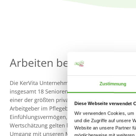
Arbeiten bei KerVita
Die KerVita Unternehmensgruppe betreibt
Zustimmung
insgesamt 18 Senioren-Zentren und ist damit
einer der größten privaten Dienstleister und
Diese Webseite verwendet 
Arbeitgeber im Pflegebereich.
Wir verwenden Cookies, um I
Einfühlungsvermögen, Respekt und
und die Zugriffe auf unsere 
Wertschätzung gelten bei uns als Maßstab für de
Website an unsere Partner fü
Umgang mit unseren Mitarbeitenden.
möglicherweise mit weiteren