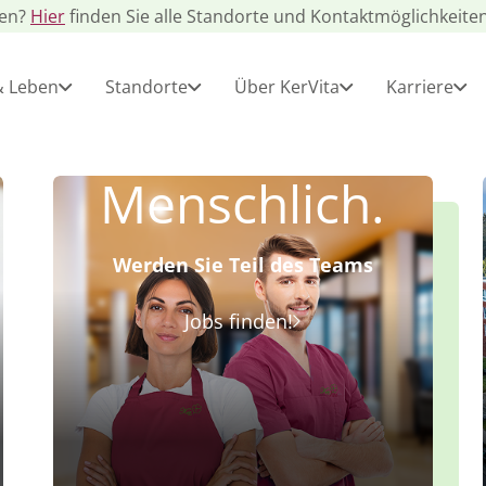
gen?
Hier
finden Sie alle Standorte und Kontaktmöglichkeiten
& Leben
Standorte
Über KerVita
Karriere
Menschlich.
Werden Sie Teil des Teams
Jobs finden!