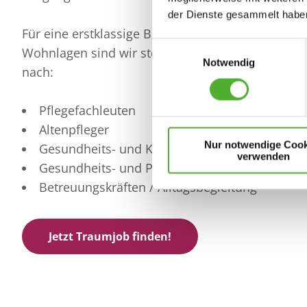
der Dienste gesammelt haben
Für eine erstklassige Betreuung in unseren
Einwilligungsauswahl
Wohnlagen sind wir stets auf der Suche vor alle
Notwendig
nach:
Pflegefachleuten
Altenpfleger
Nur notwendige Cook
Gesundheits- und Krankenpflegehelfer
verwenden
Gesundheits- und Pflegeassistenten
Betreuungskräften / Alltagsbegleitung
Jetzt Traumjob finden!