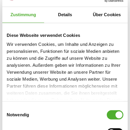
fördern wir unsere Mitarbeitenden durch gezielte
und individuelle Personalentwicklung.
Zustimmung
Details
Über Cookies
Aktuelle Stellenangebote
Diese Webseite verwendet Cookies
Wir verwenden Cookies, um Inhalte und Anzeigen zu
Beschäftigungsart
personalisieren, Funktionen für soziale Medien anbieten
zu können und die Zugriffe auf unsere Website zu
Standort
analysieren. Außerdem geben wir Informationen zu Ihrer
Verwendung unserer Website an unsere Partner für
Bereich
soziale Medien, Werbung und Analysen weiter. Unsere
Partner führen diese Informationen möglicherweise mit
weiteren Daten zusammen, die Sie ihnen bereitgestellt
haben oder die sie im Rahmen Ihrer Nutzung der Dienste
gesammelt haben. Sie geben Einwilligung zu unseren
Einwilligungsauswahl
Cookies, wenn Sie unsere Webseite weiterhin nutzen.
Notwendig