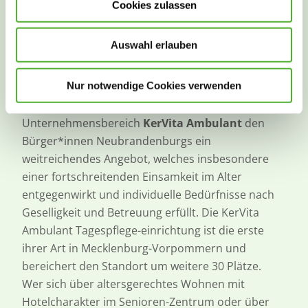
Cookies zulassen
In das Erdgeschoss des Senioren-Zentrums wurde
eine 400qm große, moderne
Auswahl erlauben
Tagespflegeeinrichtung
mit angeschlossenem
Garten baulich integriert. Nach dem Motto „Am
Nur notwendige Cookies verwenden
Tag zu Gast in guten Händen, am Abend in den
eigenen vier Wänden“ macht der
Unternehmensbereich
KerVita Ambulant
den
Bürger*innen Neubrandenburgs ein
weitreichendes Angebot, welches insbesondere
einer fortschreitenden Einsamkeit im Alter
entgegenwirkt und individuelle Bedürfnisse nach
Geselligkeit und Betreuung erfüllt. Die KerVita
Ambulant Tagespflege-einrichtung ist die erste
ihrer Art in Mecklenburg-Vorpommern und
bereichert den Standort um weitere 30 Plätze.
Wer sich über altersgerechtes Wohnen mit
Hotelcharakter im Senioren-Zentrum oder über