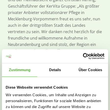
Geschäftsführer der KerVita Gruppe: „Als größter
privater Anbieter vollstationärer Pflege in
Mecklenburg-Vorpommern freut es uns sehr, nun
auch in der drittgrößten Stadt des Landes
vertreten zu sein. Wir danken recht herzlich für die
freundliche und willkommene Aufnahme in
Neubrandenburg und sind stolz, der Region ein
modernes und vor allem offenes Haus mit
einfühlsamer Pflege durch hoch motivierte
Mitarbeiterinnen und Mitarbeiter präsentieren zu
dürfen.“
Zustimmung
Details
Über Cookies
Der individuelle und wertschätzende KerVita
Pflegeansatz hat binnen kurzer Zeit großes
Diese Webseite verwendet Cookies
Interesse an Pflege- und Arbeitsplätzen geweckt.
Wir verwenden Cookies, um Inhalte und Anzeigen zu
„Wir verzeichnen eine hohe Nachfrage und
personalisieren, Funktionen für soziale Medien anbieten
werden bereits als Teil der Gemeinde
zu können und die Zugriffe auf unsere Website zu
wahrgenommen“, beschreibt Einrichtungsleiter