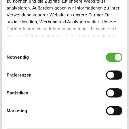
zu können und die Zugriffe auf unsere Website zu
Allgemeines
*Pflichtfelder
analysieren. Außerdem geben wir Informationen zu Ihrer
Verwendung unserer Website an unsere Partner für
Stellenart
*
soziale Medien, Werbung und Analysen weiter. Unsere
Partner führen diese Informationen möglicherweise mit
weiteren Daten zusammen, die Sie ihnen bereitgestellt
Eintritt ab
haben oder die sie im Rahmen Ihrer Nutzung der Dienste
gesammelt haben. Sie geben Einwilligung zu unseren
Einwilligungsauswahl
Cookies, wenn Sie unsere Webseite weiterhin nutzen.
Notwendig
Anrede
Präferenzen
Vorname
*
Statistiken
Nachname
*
Marketing
Telefonnummer
*