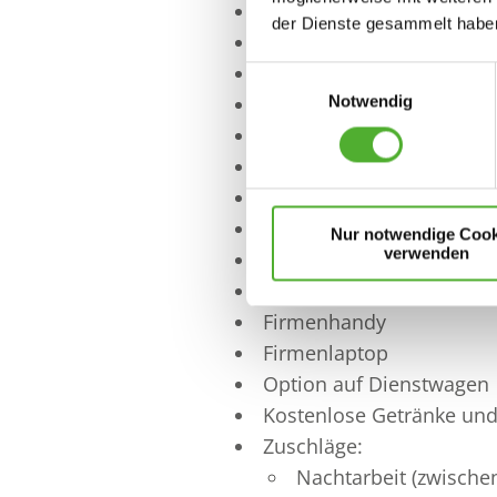
Mobiles Arbeiten
der Dienste gesammelt haben
Modernes, hochwertiges 
Intensive Einarbeitung u
Einwilligungsauswahl
Führungskräfte, die sich
Notwendig
Kurze Entscheidungswege
Entwicklungsmöglichkei
Gesundes und agiles Fa
Offenes und herzliches 
Nur notwendige Cook
verwenden
Attraktive Mitarbeiterben
Attraktive Mitarbeiterakt
Firmenhandy
Firmenlaptop
Option auf Dienstwagen
Kostenlose Getränke und
Zuschläge:
Nachtarbeit (zwische