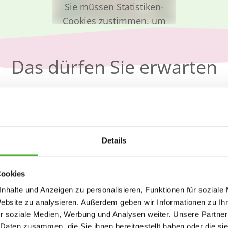
Sie müssen Statistiken-
Cookies zustimmen, um
das Video zu sehen.
Cookie-Einstellungen
Das dürfen Sie erwarten
ändern
Details
Fort- und
Unbefristeter
Weiterbildungen
Arbeitsvertrag
Cookies
nhalte und Anzeigen zu personalisieren, Funktionen für soziale
Website zu analysieren. Außerdem geben wir Informationen zu I
r soziale Medien, Werbung und Analysen weiter. Unsere Partner
 Daten zusammen, die Sie ihnen bereitgestellt haben oder die s