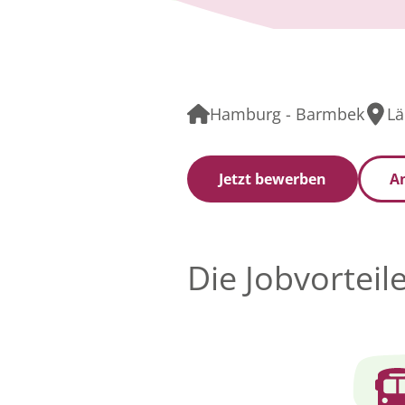
Hamburg - Barmbek
Lä
Jetzt bewerben
An
Die Jobvorteil