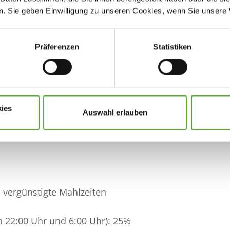
. Sie geben Einwilligung zu unseren Cookies, wenn Sie unsere 
Arbeitsumfeld und Arbeitsmaterialien
nd Anleitung
 an den Wünschen der Mitarbeitenden orientieren
Präferenzen
Statistiken
 und flache Hierarchien
ten in einem wachsenden Unternehmen
milienunternehmen
Team, das Spaß an der gemeinsamen Arbeit hat
ies
Auswahl erlauben
efits
ionen
 vergünstigte Mahlzeiten
n 22:00 Uhr und 6:00 Uhr): 25%