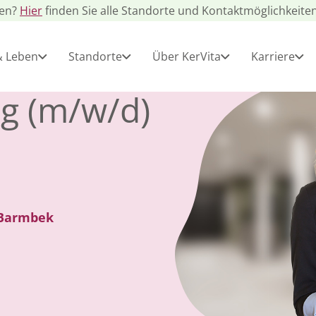
gen?
Hier
finden Sie alle Standorte und Kontaktmöglichkeiten
& Leben
Standorte
Über KerVita
Karriere
ng (m/w/d)
- Barmbek