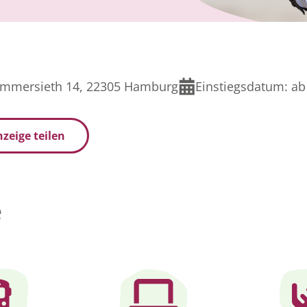
mmersieth 14, 22305 Hamburg
Einstiegsdatum:
ab 
zeige teilen
e