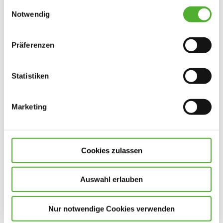
gesammelt haben. Sie geben Einwilligung zu unseren
Einwilligungsauswahl
Cookies, wenn Sie unsere Webseite weiterhin nutzen.
Notwendig
Bewerbungsformular
Präferenzen
Allgemeines
*Pflichtfelder
Statistiken
Stellenart
*
Marketing
Eintritt ab
Cookies zulassen
Anrede
Auswahl erlauben
Vorname
*
Nur notwendige Cookies verwenden