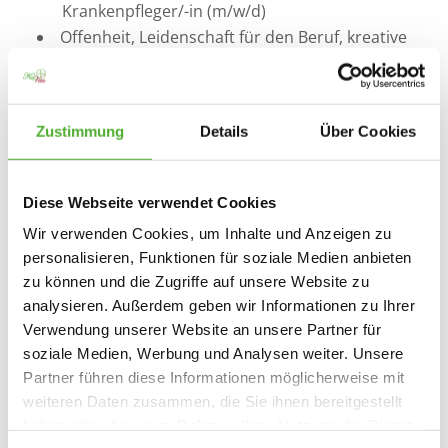
Krankenpfleger/-in (m/w/d)
Offenheit, Leidenschaft für den Beruf, kreative
Denkweisen sowie einen hohen Anspruch an
die eigene Arbeit
Freude am Pflegen und Lust daran, unseren
Zustimmung
Details
Über Cookies
Bewohnerinnen und Bewohnern täglich ein
Lächeln ins Gesicht zu zaubern
ein kommunikationsfreudiges und
Diese Webseite verwendet Cookies
sympathisches Auftreten
Wir verwenden Cookies, um Inhalte und Anzeigen zu
Sensibilität und Einfühlungsvermögen
personalisieren, Funktionen für soziale Medien anbieten
gegenüber unseren Bewohnerinnen und
zu können und die Zugriffe auf unsere Website zu
Bewohnern sowie deren Angehörigen
analysieren. Außerdem geben wir Informationen zu Ihrer
die individuellen Wünsche und Bedürfnisse der
Verwendung unserer Website an unsere Partner für
Bewohnenden zu berücksichtigen und diese in
soziale Medien, Werbung und Analysen weiter. Unsere
den Pflegealltag zu integrieren
Partner führen diese Informationen möglicherweise mit
Lust, mit Ihren Ideen und Ihrem Fachwissen die
weiteren Daten zusammen, die Sie ihnen bereitgestellt
Einrichtung mitzugestalten
haben oder die sie im Rahmen Ihrer Nutzung der Dienste