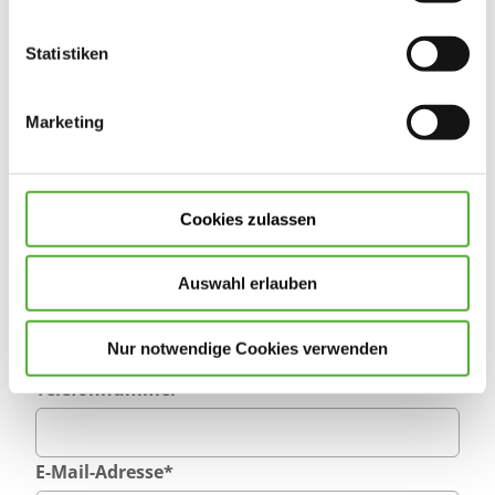
Statistiken
Eintritt ab
Marketing
Anrede
Cookies zulassen
Vorname
*
Auswahl erlauben
Nachname
*
Nur notwendige Cookies verwenden
Telefonnummer
*
E-Mail-Adresse
*