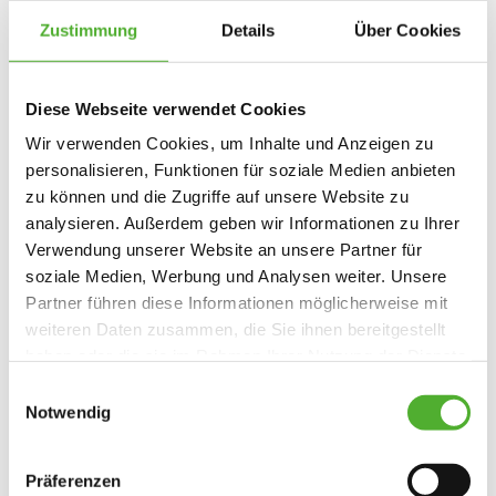
Freude am Kontakt zu jungen Menschen und
Zustimmung
Details
Über Cookies
pädagogisches Geschick
Sensibilität, Einfühlungs- und
Durchsetzungsvermögen gegenüber unseren
Diese Webseite verwendet Cookies
Auszubildenden
Wir verwenden Cookies, um Inhalte und Anzeigen zu
ein kommunikationsfreudiges und
personalisieren, Funktionen für soziale Medien anbieten
sympathisches Auftreten
zu können und die Zugriffe auf unsere Website zu
Lust, mit Ihren Ideen und Ihrem Fachwissen die
analysieren. Außerdem geben wir Informationen zu Ihrer
Einrichtung mitzugestalten
Verwendung unserer Website an unsere Partner für
soziale Medien, Werbung und Analysen weiter. Unsere
Partner führen diese Informationen möglicherweise mit
weiteren Daten zusammen, die Sie ihnen bereitgestellt
Bewerbungsformular
haben oder die sie im Rahmen Ihrer Nutzung der Dienste
gesammelt haben. Sie geben Einwilligung zu unseren
Einwilligungsauswahl
Allgemeines
*Pflichtfelder
Cookies, wenn Sie unsere Webseite weiterhin nutzen.
Notwendig
Stellenart
*
Präferenzen