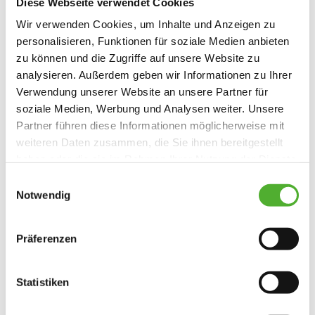
Diese Webseite verwendet Cookies
Denkweisen sowie einen hohen Anspruch an
die eigene Arbeit
Wir verwenden Cookies, um Inhalte und Anzeigen zu
eine klare, strukturierte und teamorientierte
personalisieren, Funktionen für soziale Medien anbieten
zu können und die Zugriffe auf unsere Website zu
Arbeitsweise, Einsatzbereitschaft und
analysieren. Außerdem geben wir Informationen zu Ihrer
Durchsetzungsvermögen
Verwendung unserer Website an unsere Partner für
hohe fachliche Kompetenz, die auf aktuellen
soziale Medien, Werbung und Analysen weiter. Unsere
pflegewissenschaftlichen Erkenntnissen
Partner führen diese Informationen möglicherweise mit
beruht
weiteren Daten zusammen, die Sie ihnen bereitgestellt
sehr gute Sozialkompetenzen im Umgang mit
haben oder die sie im Rahmen Ihrer Nutzung der Dienste
Bewohnerinnen und Bewohnern, Angehörigen,
gesammelt haben. Sie geben Einwilligung zu unseren
Einwilligungsauswahl
Mitarbeitenden und Aufsichtsgremien
Cookies, wenn Sie unsere Webseite weiterhin nutzen.
Notwendig
eine positive Grundhaltung und ein
kommunikationsfreudiges, sympathisches
Präferenzen
Auftreten
Freude am Pflegen und Lust daran, unseren
Bewohnerinnen und Bewohnern täglich ein
Statistiken
Lächeln ins Gesicht zu zaubern